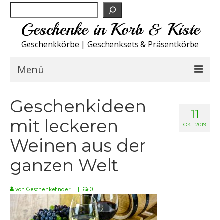
Suchen
Geschenke in Korb & Kiste
Geschenkkörbe | Geschenksets & Präsentkörbe
Menü
Feinkost Deutschland
Geschenkideen
11
mit leckeren
Küche A-Z
OKT. 2019
Weinen aus der
NEU
ganzen Welt
Spirituosen
von
Geschenkefinder
|
|
0
Sport
Wohnen