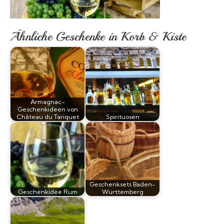
Ähnliche Geschenke in Korb & Kiste
Armagnac-
Geschenkideen von
Château du Tariquet
Spirituosen
Geschenksets Baden-
Geschenkidee Rum
Württemberg