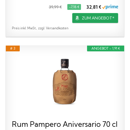
32,81 €
39,99 €
−7,18 €
ZUM ANGEBOT*
Preis inkl. MwSt., zzgl. Versandkosten
# 3
ANGEBOT - 1,91 €
Rum Pampero Aniversario 70 cl