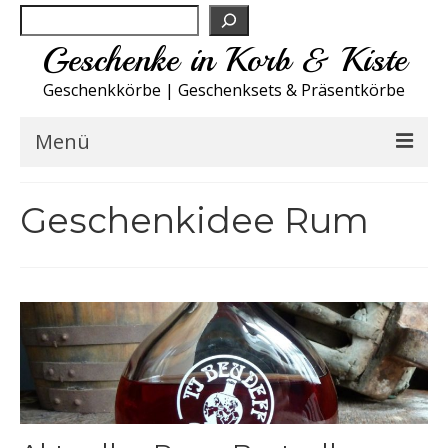
Suchen
Geschenke in Korb & Kiste
Geschenkkörbe | Geschenksets & Präsentkörbe
Menü
Feinkost Deutschland
Geschenkidee Rum
Küche A-Z
NEU
Spirituosen
Sport
Wohnen