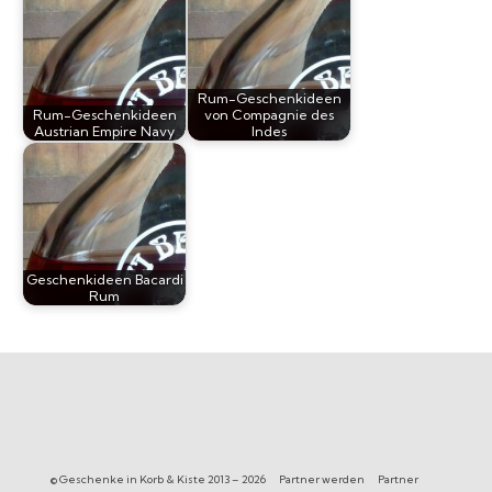
Rum-Geschenkideen
Rum-Geschenkideen
von Compagnie des
Austrian Empire Navy
Indes
Geschenkideen Bacardi
Rum
© Geschenke in Korb & Kiste 2013 – 2026
Partner werden
Partner