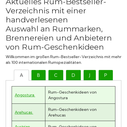
Aktuelles Rum-Bestseller-
Verzeichnis mit einer
handverlesenen
Auswahl an Rummarken,
Brennereien und Anbietern
von Rum-Geschenkideen
Willkommen im großen Rum-Bestseller-Verzeichnis mit mehr
als
100 internationalen Rumspezialitäten.
A
B
C
D
J
P
Rum-Geschenkideen von
Angostura
Angostura
Rum-Geschenkideen von
Arehucas
Arehucas
Austrian
Rum-Geschenkideen von