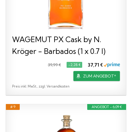
WAGEMUT PX Cask by N.
Kröger - Barbados (1 x 0.7 l)
37,71 €
39,99 €
−2,28 €
ZUM ANGEBOT*
Preis inkl. MwSt., zzgl. Versandkosten
# 9
ANGEBOT - 6,09 €