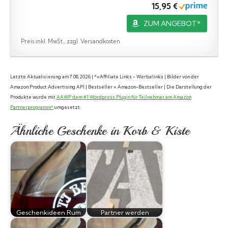
15,95 €
ZUM ANGEBOT*
Preis inkl. MwSt., zzgl. Versandkosten
Letzte Aktualisierung am 7.08.2026 | *=Affiliate Links - Werbelinks | Bilder von der
Amazon Product Advertising API | Bestseller = Amazon-Bestseller | Die Darstellung der
Produkte wurde mit
AAWP dem #1 Wordpress Plugin für Teilnehmer am Amazon
Partnerprogramm*
umgesetzt.
Ähnliche Geschenke in Korb & Kiste
Geschenkideen Rum
Partner werden