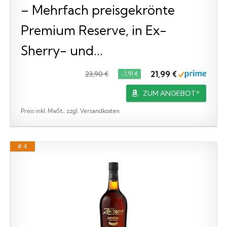
– Mehrfach preisgekrönte
Premium Reserve, in Ex-
Sherry- und...
21,99 €
23,90 €
−1,91 €
ZUM ANGEBOT*
Preis inkl. MwSt., zzgl. Versandkosten
# 4