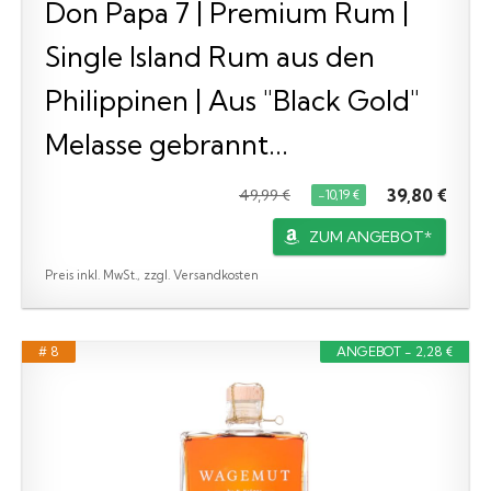
Don Papa 7 | Premium Rum |
Single Island Rum aus den
Philippinen | Aus "Black Gold"
Melasse gebrannt...
39,80 €
49,99 €
−10,19 €
ZUM ANGEBOT*
Preis inkl. MwSt., zzgl. Versandkosten
# 8
ANGEBOT - 2,28 €