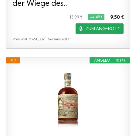
der Wiege des...
9,50 €
13,99 €
−4,49 €
ZUM ANGEBOT*
Preis inkl. MwSt., zzgl. Versandkosten
# 7
ANGEBOT - 10,19 €