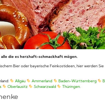
 alle die es herzhaft-schmackhaft mögen.
rischem Bier oder bayerische Feinkostideen, hier werden S
hland:
Allgäu
Ammerland
Baden-Württemberg
B
s
Oberlausitz
Schwarzwald
Thüringen
.
chenke