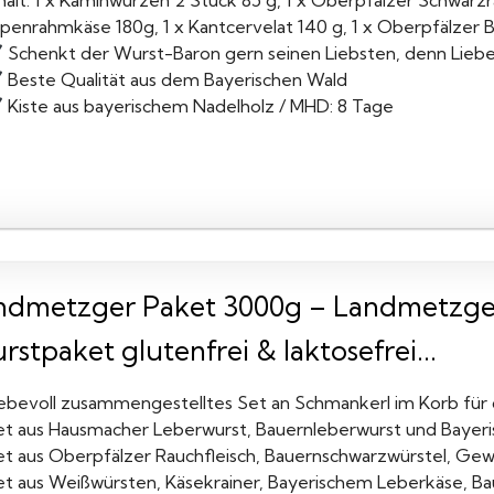
halt: 1 x Kaminwurzen 2 Stück 85 g, 1 x Oberpfälzer Schwarzr
penrahmkäse 180g, 1 x Kantcervelat 140 g, 1 x Oberpfälzer B
Schenkt der Wurst-Baron gern seinen Liebsten, denn Liebe
Beste Qualität aus dem Bayerischen Wald
Kiste aus bayerischem Nadelholz / MHD: 8 Tage
ndmetzger Paket 3000g – Landmetzgere
stpaket glutenfrei & laktosefrei...
iebevoll zusammengestelltes Set an Schmankerl im Korb für 
et aus Hausmacher Leberwurst, Bauernleberwurst und Bayer
et aus Oberpfälzer Rauchfleisch, Bauernschwarzwürstel, Ge
et aus Weißwürsten, Käsekrainer, Bayerischem Leberkäse, B