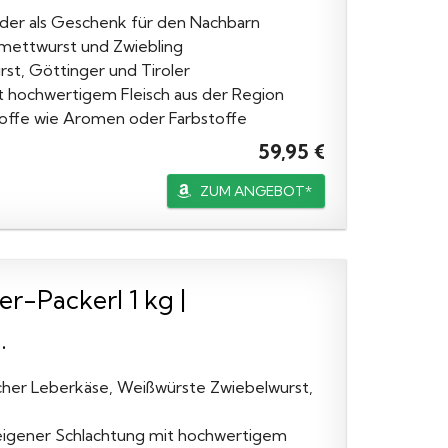
oder als Geschenk für den Nachbarn
lmettwurst und Zwiebling
rst, Göttinger und Tiroler
t hochwertigem Fleisch aus der Region
stoffe wie Aromen oder Farbstoffe
59,95 €
ZUM ANGEBOT*
r-Packerl 1 kg |
.
scher Leberkäse, Weißwürste Zwiebelwurst,
 eigener Schlachtung mit hochwertigem