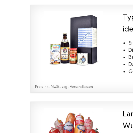
Ty
ide
S
D
B
D
G
Preis inkl. MwSt., zzgl. Versandkosten
La
Wur