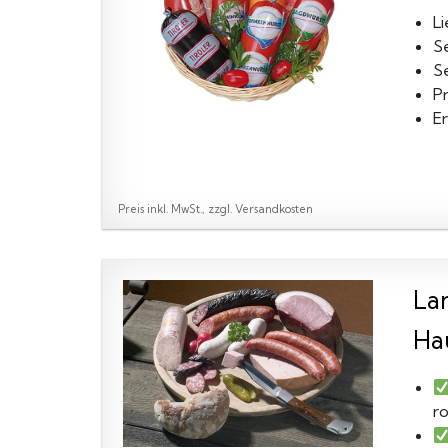
L
S
S
P
E
Preis inkl. MwSt., zzgl. Versandkosten
La
Ha
r