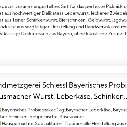
iebevoll zusammengestelltes Set für das perfekte Picknick 
et aus hochwertiger Delikatess Leberwurst, leckerer Zwiebe
et aus feiner Schinkenwurst, Bierschinken, Gelbwurst, Jagdwu
rodukte aus sorgfältiger Herstellung und Handwerkskunst mi
rstklassige Delikatessen aus Bayern, ohne künstliche Zusatz
ndmetzgerei Schiessl Bayerisches Probie
usmacher Wurst, Leberkäse, Schinken..
Bayerisches Probierpaket 1kg: Bayrischer Leberkäse, Bayri
oher Schinken, Rohpolnische, Käsekrainer
Hausgemachte Spezialitäten: Traditionelle Herstellung aus