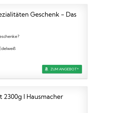
zialitäten Geschenk - Das
Geschenke?
 Edelweiß
ZUM ANGEBOT*
t 2300g I Hausmacher