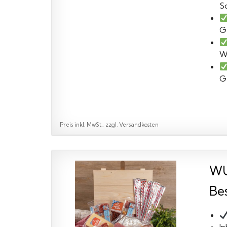
S
G
W
G
Preis inkl. MwSt., zzgl. Versandkosten
WU
Bes