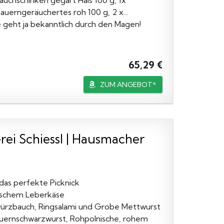
auchschinken gegart Hals 100 g, 1x
auerngeräuchertes roh 100 g, 2 x...
 geht ja bekanntlich durch den Magen!
65,29 €
ZUM ANGEBOT*
i Schiessl | Hausmacher
das perfekte Picknick
ischem Leberkäse
würzbauch, Ringsalami und Grobe Mettwurst
auernschwarzwurst, Rohpolnische, rohem