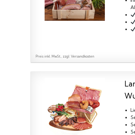
In
Al
Preis inkl. MwSt., zzgl. Versandkosten
La
Wur
L
S
S
S