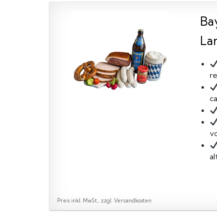
Ba
La
re
ca
v
a
Preis inkl. MwSt., zzgl. Versandkosten