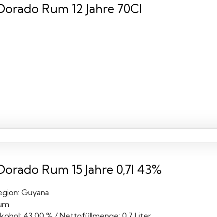
 Dorado Rum 12 Jahre 70Cl
 Dorado Rum 15 Jahre 0,7l 43%
egion: Guyana
um
kohol: 43,00 % / Nettofüllmenge: 0,7 Liter