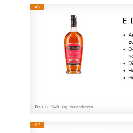
# 6
El 
A
z
D
h
D
H
He
Preis inkl. MwSt., zzgl. Versandkosten
# 7