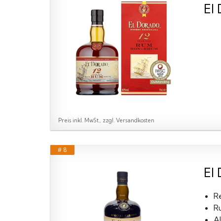
El
Preis inkl. MwSt., zzgl. Versandkosten
# 8
El
R
R
Al