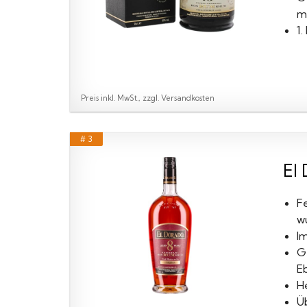
m
1
Preis inkl. MwSt., zzgl. Versandkosten
# 3
El 
F
w
I
G
Eb
H
Üb