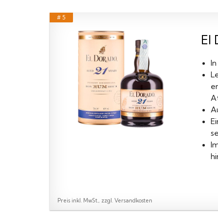
# 5
El 
In
L
e
A
A
E
s
I
h
Preis inkl. MwSt., zzgl. Versandkosten