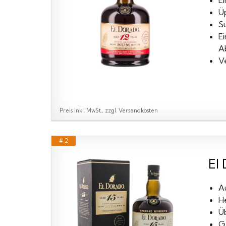
E
Ü
S
E
A
‎V
Preis inkl. MwSt., zzgl. Versandkosten
# 2
El 
A
H
Üb
G