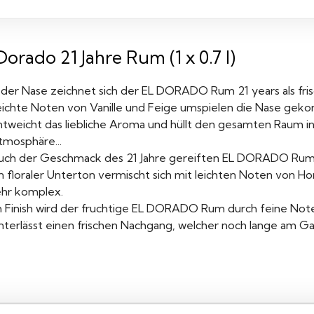
Dorado 21 Jahre Rum (1 x 0.7 l)
 der Nase zeichnet sich der EL DORADO Rum 21 years als frisc
eichte Noten von Vanille und Feige umspielen die Nase geko
ntweicht das liebliche Aroma und hüllt den gesamten Raum
tmosphäre...
uch der Geschmack des 21 Jahre gereiften EL DORADO Rum 
in floraler Unterton vermischt sich mit leichten Noten von H
ehr komplex.
m Finish wird der fruchtige EL DORADO Rum durch feine Not
interlässt einen frischen Nachgang, welcher noch lange am G