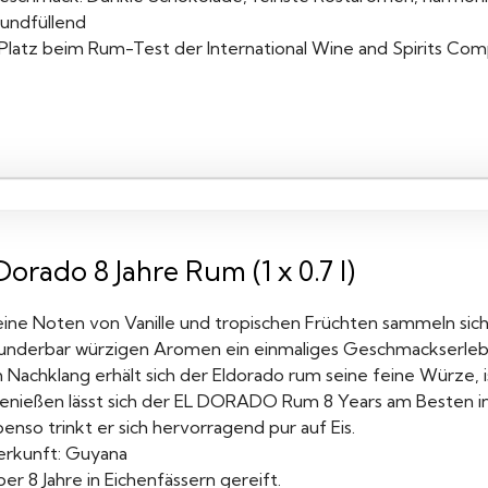
undfüllend
. Platz beim Rum-Test der International Wine and Spirits Com
Dorado 8 Jahre Rum (1 x 0.7 l)
eine Noten von Vanille und tropischen Früchten sammeln si
underbar würzigen Aromen ein einmaliges Geschmackserlebn
m Nachklang erhält sich der Eldorado rum seine feine Würze, 
enießen lässt sich der EL DORADO Rum 8 Years am Besten in 
enso trinkt er sich hervorragend pur auf Eis.
erkunft: Guyana
er 8 Jahre in Eichenfässern gereift.