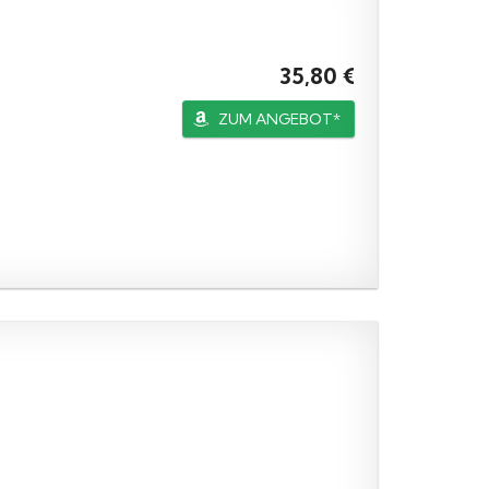
35,80 €
ZUM ANGEBOT*