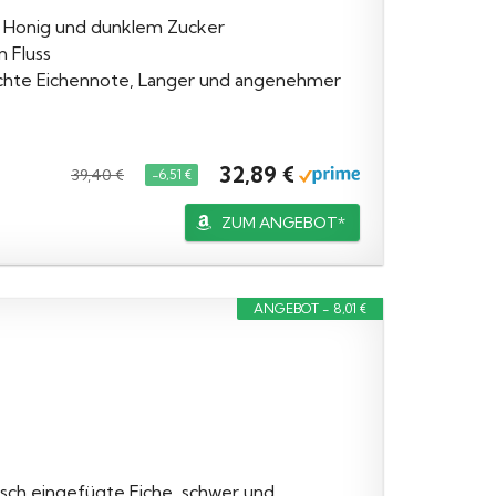
 Honig und dunklem Zucker
 Fluss
eichte Eichennote, Langer und angenehmer
32,89 €
39,40 €
−6,51 €
ZUM ANGEBOT*
ANGEBOT - 8,01 €
sch eingefügte Eiche, schwer und