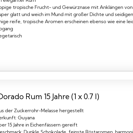
in eleganter Rum
ppige tropische Frucht- und Gewürznase mit Anklängen von
uper glatt und weich im Mund mit großer Dichte und seidigem
inige reife, tropische Aromen erscheinen ebenso wie eine l
bgang
egetarisch
Dorado Rum 15 Jahre (1 x 0.7 l)
us der Zuckerrohr-Melasse hergestellt
erkunft: Guyana
er 15 Jahre in Eichenfässern gereift
eschmack: Dunkle Schokolade, feinste Röstaromen, harmoni