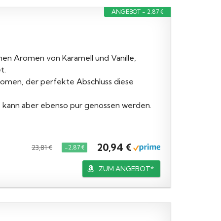
ANGEBOT - 2,87 €
chen Aromen von Karamell und Vanille,
t.
romen, der perfekte Abschluss diese
ls, kann aber ebenso pur genossen werden.
20,94 €
23,81 €
−2,87 €
ZUM ANGEBOT*