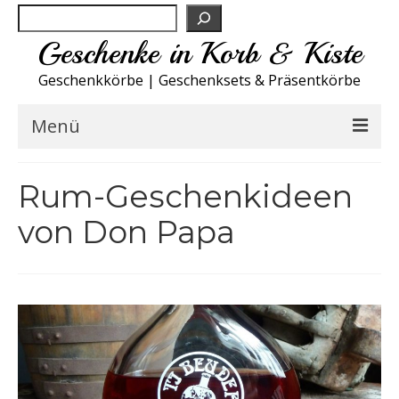
Suchen
Geschenke in Korb & Kiste
Geschenkkörbe | Geschenksets & Präsentkörbe
Menü
Feinkost Deutschland
Rum-Geschenkideen
Küche A-Z
von Don Papa
NEU
Spirituosen
Sport
Wohnen