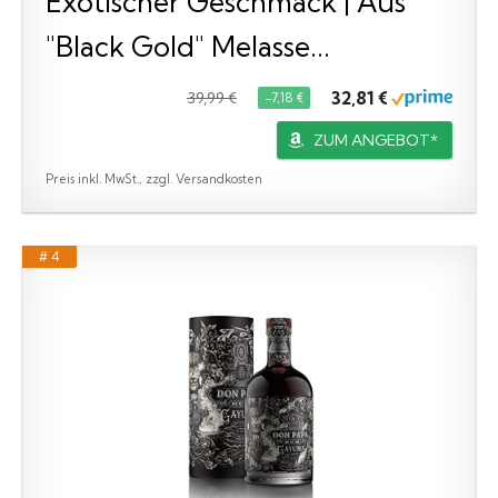
Exotischer Geschmack | Aus
"Black Gold" Melasse...
32,81 €
39,99 €
−7,18 €
ZUM ANGEBOT*
Preis inkl. MwSt., zzgl. Versandkosten
# 4