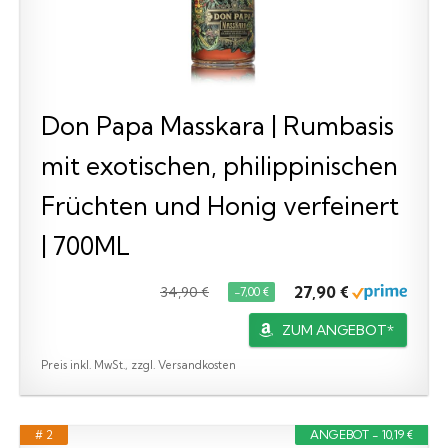
Don Papa Masskara | Rumbasis
mit exotischen, philippinischen
Früchten und Honig verfeinert
| 700ML
27,90 €
34,90 €
−7,00 €
ZUM ANGEBOT*
Preis inkl. MwSt., zzgl. Versandkosten
# 2
ANGEBOT - 10,19 €