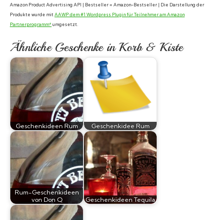
Amazon Product Advertising API | Bestseller = Amazon-Bestseller | Die Darstellung der
Produkte wurde mit
AAWP dem #1 Wordpress Plugin für Teilnehmer am Amazon
Partnerprogramm*
umgesetzt.
Ähnliche Geschenke in Korb & Kiste
Geschenkideen Rum
Geschenkidee Rum
Rum-Geschenkideen
von Don Q
Geschenkideen Tequila