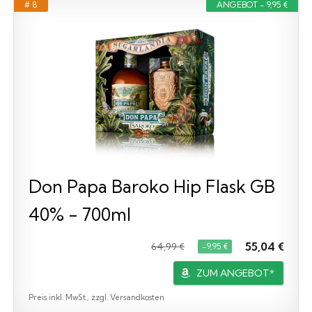
# 8
ANGEBOT - 9,95 €
Don Papa Baroko Hip Flask GB
40% - 700ml
55,04 €
64,99 €
−9,95 €
ZUM ANGEBOT*
Preis inkl. MwSt., zzgl. Versandkosten