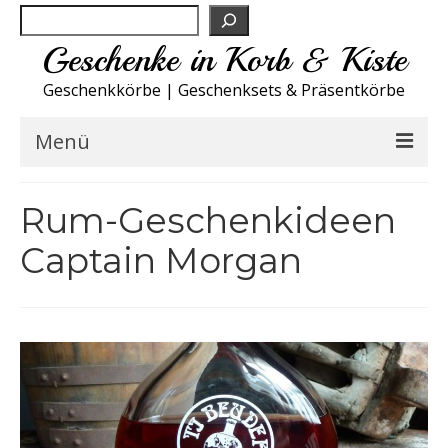
Suchen
Geschenke in Korb & Kiste
Geschenkkörbe | Geschenksets & Präsentkörbe
Menü
Feinkost Deutschland
Rum-Geschenkideen
Küche A-Z
Captain Morgan
NEU
Spirituosen
Sport
Wohnen