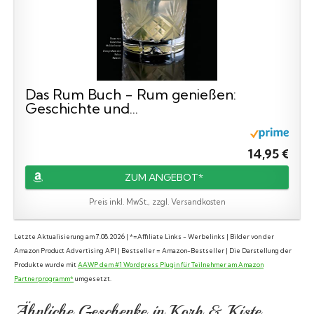
Das Rum Buch - Rum genießen:
Geschichte und...
14,95 €
ZUM ANGEBOT*
Preis inkl. MwSt., zzgl. Versandkosten
Letzte Aktualisierung am 7.08.2026 | *=Affiliate Links - Werbelinks | Bilder von der
Amazon Product Advertising API | Bestseller = Amazon-Bestseller | Die Darstellung der
Produkte wurde mit
AAWP dem #1 Wordpress Plugin für Teilnehmer am Amazon
Partnerprogramm*
umgesetzt.
Ähnliche Geschenke in Korb & Kiste