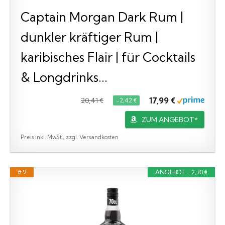
Captain Morgan Dark Rum |
dunkler kräftiger Rum |
karibisches Flair | für Cocktails
& Longdrinks...
17,99 €
20,41 €
−2,42 €
ZUM ANGEBOT*
Preis inkl. MwSt., zzgl. Versandkosten
# 9
ANGEBOT - 2,30 €