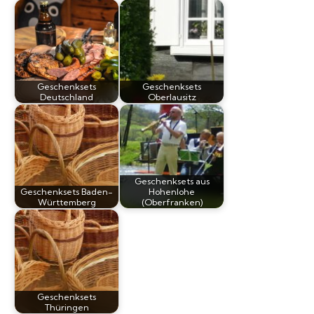
Geschenksets
Geschenksets
Deutschland
Oberlausitz
Geschenksets aus
Geschenksets Baden-
Hohenlohe
Württemberg
(Oberfranken)
Geschenksets
Thüringen