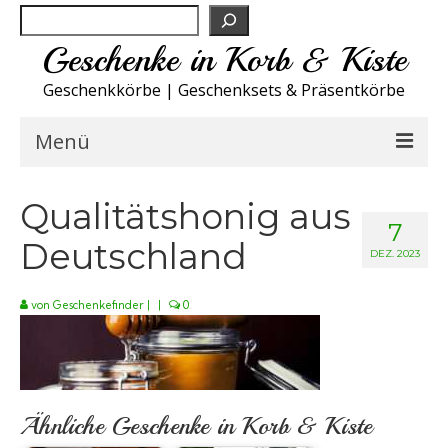
Suchen
Geschenke in Korb & Kiste
Geschenkkörbe | Geschenksets & Präsentkörbe
Menü
Feinkost Deutschland
Qualitätshonig aus
7
Deutschland
Küche A-Z
DEZ. 2023
NEU
von
Geschenkefinder
|
|
0
Spirituosen
Sport
Ähnliche Geschenke in Korb & Kiste
Wohnen