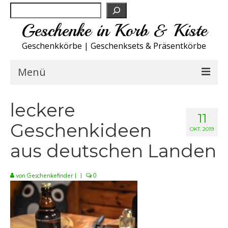
Suchen
Geschenke in Korb & Kiste
Geschenkkörbe | Geschenksets & Präsentkörbe
Menü
Feinkost Deutschland
leckere
11
Geschenkideen
Küche A-Z
OKT. 2019
aus deutschen Landen
NEU
Spirituosen
von
Geschenkefinder
|
|
0
Sport
Wohnen