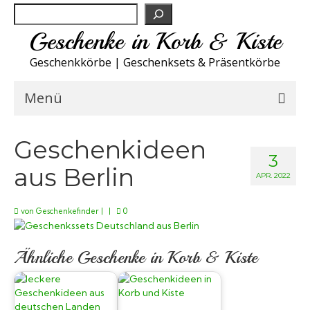
Suchen
Geschenke in Korb & Kiste
Geschenkkörbe | Geschenksets & Präsentkörbe
Menü
Feinkost Deutschland
Geschenkideen
3
aus Berlin
Küche A-Z
APR. 2022
NEU
von
Geschenkefinder
|
|
0
Spirituosen
Ähnliche Geschenke in Korb & Kiste
Sport
Wohnen