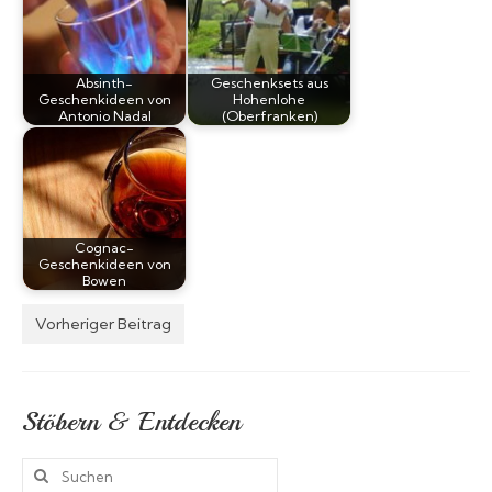
Absinth-
Geschenksets aus
Geschenkideen von
Hohenlohe
Antonio Nadal
(Oberfranken)
Cognac-
Geschenkideen von
Bowen
Vorheriger Beitrag
Stöbern & Entdecken
Suchen
nach: