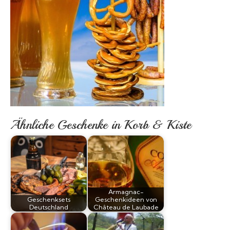
Ähnliche Geschenke in Korb & Kiste
Armagnac-
Geschenksets
Geschenkideen von
Deutschland
Château de Laubade