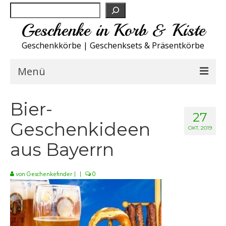
Suchen
Geschenke in Korb & Kiste
Geschenkkörbe | Geschenksets & Präsentkörbe
Menü
Feinkost Deutschland
Bier-
27
Geschenkideen
Küche A-Z
OKT. 2019
aus Bayerrn
NEU
Spirituosen
von
Geschenkefinder
|
|
0
Sport
Wohnen