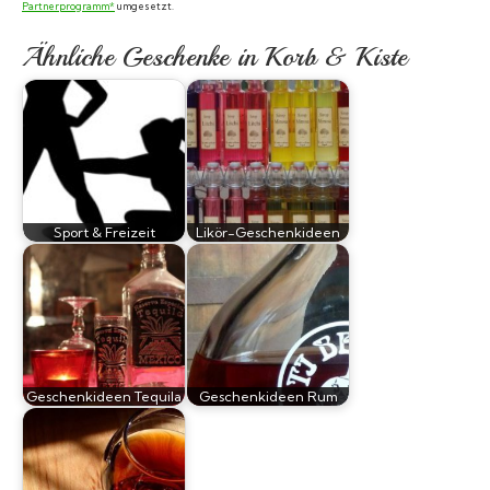
Partnerprogramm*
umgesetzt.
Ähnliche Geschenke in Korb & Kiste
Sport & Freizeit
Likör-Geschenkideen
Geschenkideen Tequila
Geschenkideen Rum