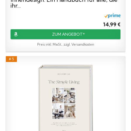
ihr...
14,99 €
ZUM ANGEBOT*
Preis inkl. MwSt., zzgl. Versandkosten
# 5