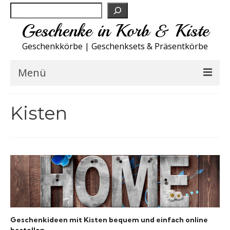
Suchen
Geschenke in Korb & Kiste
Geschenkkörbe | Geschenksets & Präsentkörbe
Menü
Feinkost Deutschland
Kisten
Küche A-Z
NEU
Spirituosen
Sport
Geschenkideen mit Kisten bequem und einfach online
Wohnen
bestellen.