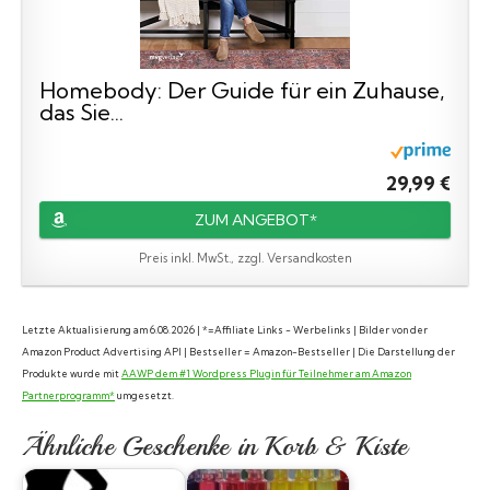
Homebody: Der Guide für ein Zuhause,
das Sie...
29,99 €
ZUM ANGEBOT*
Preis inkl. MwSt., zzgl. Versandkosten
Letzte Aktualisierung am 6.08.2026 | *=Affiliate Links - Werbelinks | Bilder von der
Amazon Product Advertising API | Bestseller = Amazon-Bestseller | Die Darstellung der
Produkte wurde mit
AAWP dem #1 Wordpress Plugin für Teilnehmer am Amazon
Partnerprogramm*
umgesetzt.
Ähnliche Geschenke in Korb & Kiste