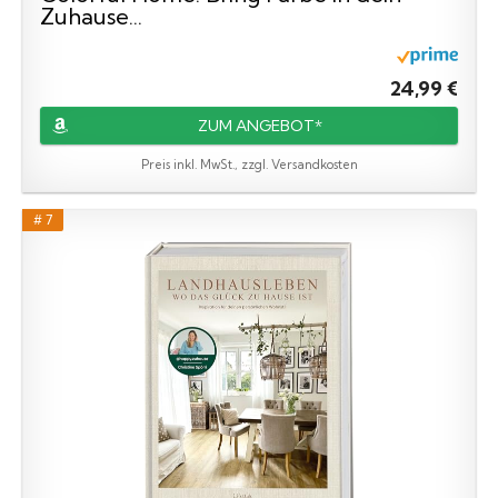
Zuhause...
24,99 €
ZUM ANGEBOT*
Preis inkl. MwSt., zzgl. Versandkosten
# 7