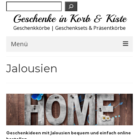
Suchen
Geschenke in Korb & Kiste
Geschenkkörbe | Geschenksets & Präsentkörbe
Menü
Feinkost Deutschland
Jalousien
Küche A-Z
NEU
Spirituosen
Sport
Geschenkideen mit Jalousien bequem und einfach online
Wohnen
bestellen.