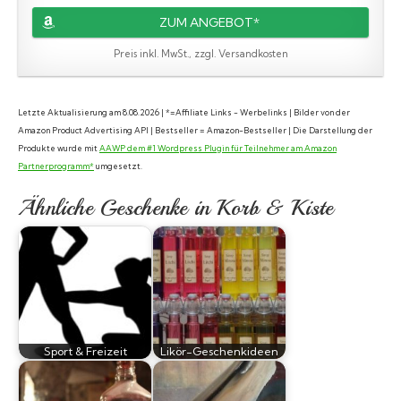
ZUM ANGEBOT*
Preis inkl. MwSt., zzgl. Versandkosten
Letzte Aktualisierung am 8.08.2026 | *=Affiliate Links - Werbelinks | Bilder von der
Amazon Product Advertising API | Bestseller = Amazon-Bestseller | Die Darstellung der
Produkte wurde mit
AAWP dem #1 Wordpress Plugin für Teilnehmer am Amazon
Partnerprogramm*
umgesetzt.
Ähnliche Geschenke in Korb & Kiste
Sport & Freizeit
Likör-Geschenkideen