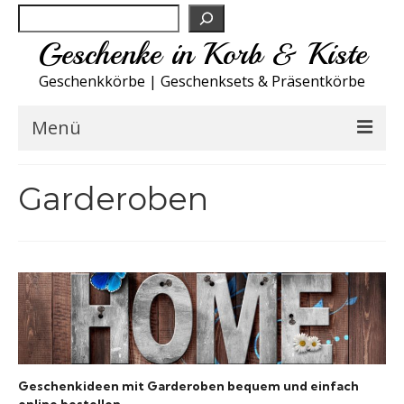
Suchen
Geschenke in Korb & Kiste
Geschenkkörbe | Geschenksets & Präsentkörbe
Menü
Feinkost Deutschland
Garderoben
Küche A-Z
NEU
Spirituosen
Sport
Geschenkideen mit Garderoben bequem und einfach
Wohnen
online bestellen.