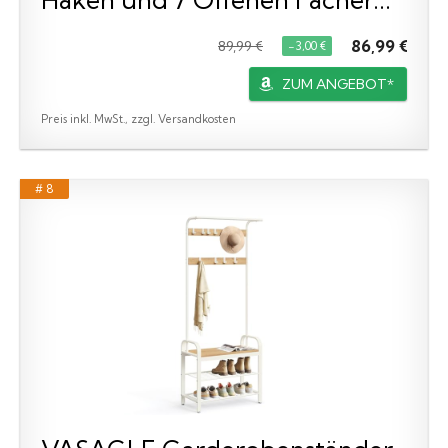
86,99 €
89,99 €
−3,00 €
ZUM ANGEBOT*
Preis inkl. MwSt., zzgl. Versandkosten
# 8