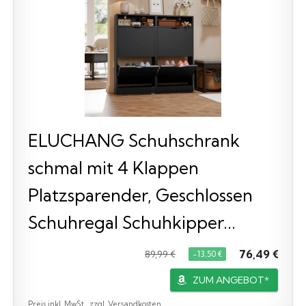
ELUCHANG Schuhschrank
schmal mit 4 Klappen
Platzsparender, Geschlossen
Schuhregal Schuhkipper...
76,49 €
89,99 €
−13,50 €
ZUM ANGEBOT*
Preis inkl. MwSt., zzgl. Versandkosten