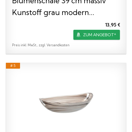
Blumenschale 39 cm massiv
Kunstoff grau modern...
13,95 €
ZUM ANGEBOT*
Preis inkl. MwSt., zzgl. Versandkosten
# 5