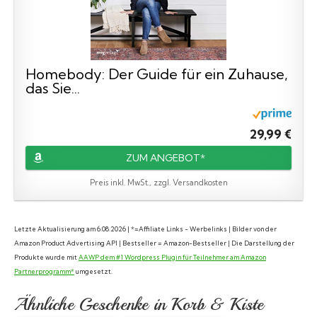
Homebody: Der Guide für ein Zuhause,
das Sie...
29,99 €
ZUM ANGEBOT*
Preis inkl. MwSt., zzgl. Versandkosten
Letzte Aktualisierung am 6.08.2026 | *=Affiliate Links - Werbelinks | Bilder von der
Amazon Product Advertising API | Bestseller = Amazon-Bestseller | Die Darstellung der
Produkte wurde mit
AAWP dem #1 Wordpress Plugin für Teilnehmer am Amazon
Partnerprogramm*
umgesetzt.
Ähnliche Geschenke in Korb & Kiste