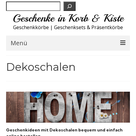
Suchen
Geschenke in Korb & Kiste
Geschenkkörbe | Geschenksets & Präsentkörbe
Menü
Feinkost Deutschland
Dekoschalen
Küche A-Z
NEU
Spirituosen
Sport
Geschenkideen mit Dekoschalen bequem und einfach
Wohnen
online bestellen.