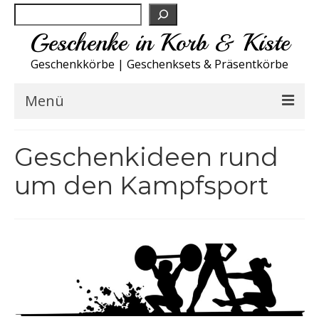
Suchen
Geschenke in Korb & Kiste
Geschenkkörbe | Geschenksets & Präsentkörbe
Menü
Feinkost Deutschland
Geschenkideen rund
Küche A-Z
um den Kampfsport
NEU
Spirituosen
Sport
Wohnen