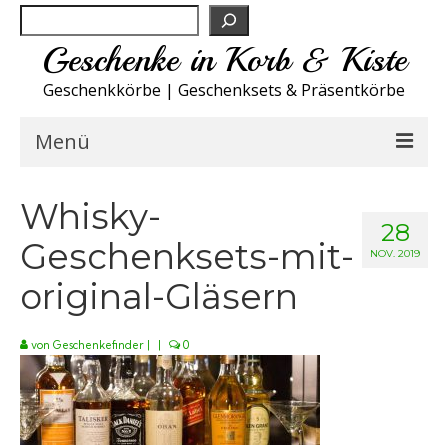
Suchen
Geschenke in Korb & Kiste
Geschenkkörbe | Geschenksets & Präsentkörbe
Menü
Feinkost Deutschland
Whisky-
28
Geschenksets-mit-
Küche A-Z
NOV. 2019
original-Gläsern
NEU
Spirituosen
von
Geschenkefinder
|
|
0
Sport
Wohnen