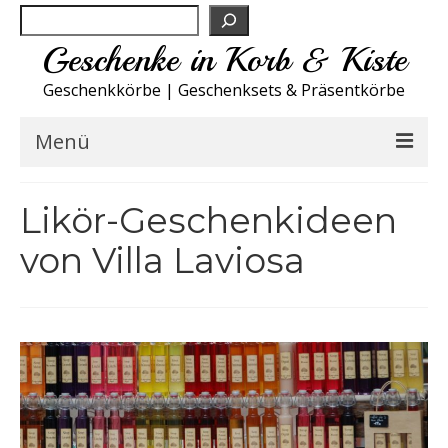
Suchen
Geschenke in Korb & Kiste
Geschenkkörbe | Geschenksets & Präsentkörbe
Menü
Feinkost Deutschland
Likör-Geschenkideen
Küche A-Z
von Villa Laviosa
NEU
Spirituosen
Sport
Wohnen