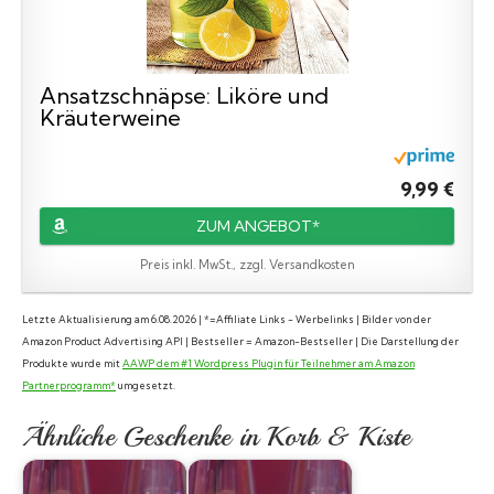
Ansatzschnäpse: Liköre und
Kräuterweine
9,99 €
ZUM ANGEBOT*
Preis inkl. MwSt., zzgl. Versandkosten
Letzte Aktualisierung am 6.08.2026 | *=Affiliate Links - Werbelinks | Bilder von der
Amazon Product Advertising API | Bestseller = Amazon-Bestseller | Die Darstellung der
Produkte wurde mit
AAWP dem #1 Wordpress Plugin für Teilnehmer am Amazon
Partnerprogramm*
umgesetzt.
Ähnliche Geschenke in Korb & Kiste