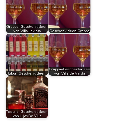
Grappa-Geschenkideen
von Villa Laviosa
Geschenkideen Grappa
Grappa-Geschenkideen
Likör-Geschenkideen
von Villa de Varda
Tequila-Geschenkideen
von Hijos De Villa