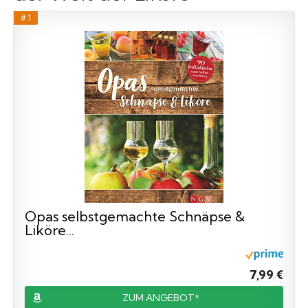
# 1
Opas selbstgemachte Schnäpse &
Liköre...
7,99 €
ZUM ANGEBOT*