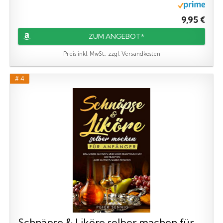
9,95 €
ZUM ANGEBOT*
Preis inkl. MwSt., zzgl. Versandkosten
# 4
Schnäpse & Liköre selber machen für