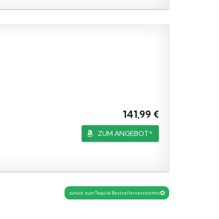
141,99 €
ZUM ANGEBOT*
zurück zum Tequila Bestsellerverzeichnis