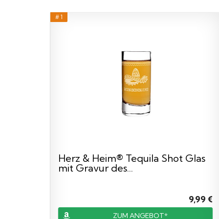
# 1
Herz & Heim® Tequila Shot Glas
mit Gravur des...
9,99 €
ZUM ANGEBOT*