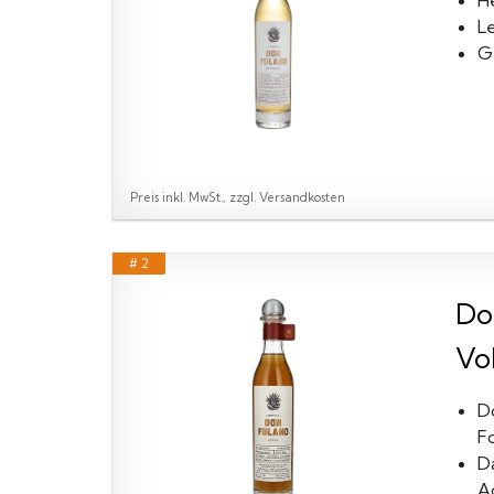
H
Le
Ge
Preis inkl. MwSt., zzgl. Versandkosten
# 2
Do
Vol.
D
F
D
A