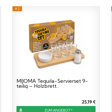
# 2
MIJOMA Tequila-Servierset 9-
teilig – Holzbrett...
25,19 €
ZUM ANGEBOT*