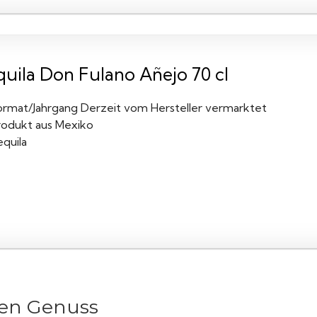
quila Don Fulano Añejo 70 cl
ormat/Jahrgang Derzeit vom Hersteller vermarktet
rodukt aus Mexiko
equila
hten Genuss