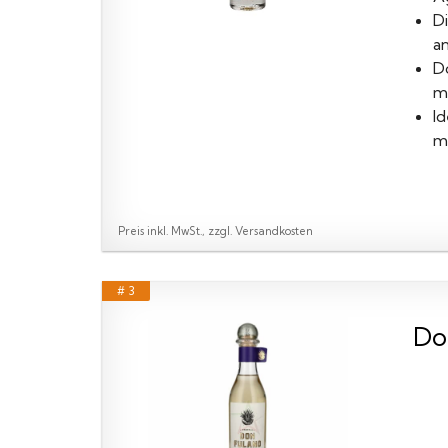
D
a
D
mi
I
me
Preis inkl. MwSt., zzgl. Versandkosten
# 3
Do