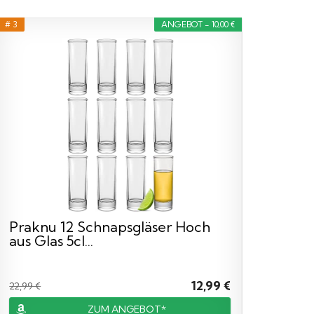
# 3
ANGEBOT - 10,00 €
Praknu 12 Schnapsgläser Hoch
aus Glas 5cl...
12,99 €
22,99 €
ZUM ANGEBOT*