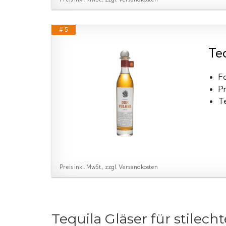
# 5
Te
F
P
T
Preis inkl. MwSt., zzgl. Versandkosten
Tequila Gläser für stilec