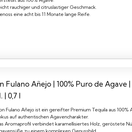
erstesllt aus 100% Agave.
icht rauchiger und citruslastiger Geschmack.
noss eine acht bis 11 Monate lange Reife.
n Fulano Añejo | 100% Puro de Agave | 
 | 0,7 l
on Fulano Añejo ist ein gereifter Premium Tequila aus 100% 
okus auf authentischen Agavencharakter.
as Aromaprofil verbindet karamellisiertes Holz, geröstete Nü
gavensüße zu einem komplexen Genussbild.