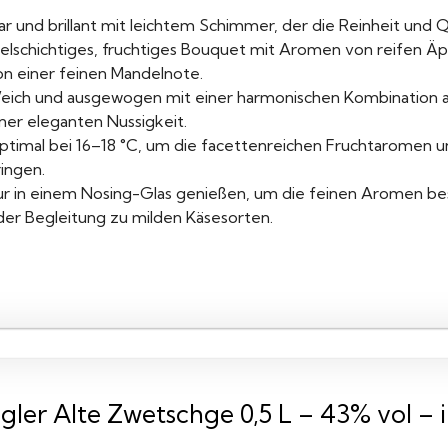
ar und brillant mit leichtem Schimmer, der die Reinheit und Qu
ielschichtiges, fruchtiges Bouquet mit Aromen von reifen Äpf
on einer feinen Mandelnote.
eich und ausgewogen mit einer harmonischen Kombination a
ner eleganten Nussigkeit.
ptimal bei 16–18 °C, um die facettenreichen Fruchtaromen un
ingen.
ur in einem Nosing-Glas genießen, um die feinen Aromen best
der Begleitung zu milden Käsesorten.
gler Alte Zwetschge 0,5 L – 43% vol – 