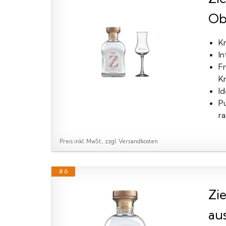
Ob
Kr
In
Fr
K
Id
Pu
ra
Preis inkl. MwSt., zzgl. Versandkosten
# 6
Zi
aus