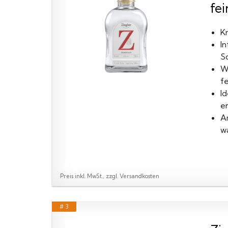
fei
Kr
I
S
W
f
I
en
A
w
Preis inkl. MwSt., zzgl. Versandkosten
# 3