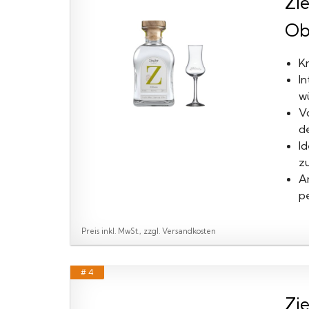
Zie
Ob
Kr
I
w
Vo
d
I
z
A
p
Preis inkl. MwSt., zzgl. Versandkosten
# 4
Zie