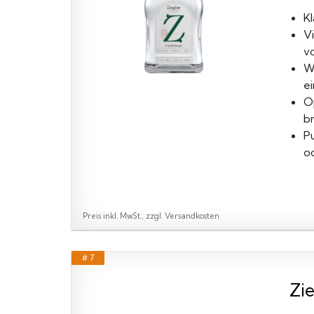
Kl
V
v
W
ei
O
br
P
o
Preis inkl. MwSt., zzgl. Versandkosten
# 7
Zie