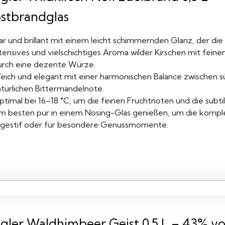
stbrandglas
ar und brillant mit einem leicht schimmernden Glanz, der die 
ntensives und vielschichtiges Aroma wilder Kirschen mit fei
urch eine dezente Würze.
ich und elegant mit einer harmonischen Balance zwischen süß
atürlichen Bittermandelnote.
ptimal bei 16–18 °C, um die feinen Fruchtnoten und die subti
m besten pur in einem Nosing-Glas genießen, um die komple
igestif oder für besondere Genussmomente.
gler Waldhimbeer Geist 0,5 L – 43% vol 