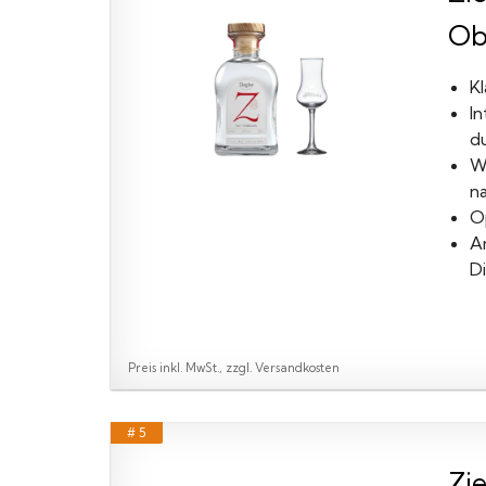
Ob
Kl
I
d
We
n
O
A
D
Preis inkl. MwSt., zzgl. Versandkosten
# 5
Zie