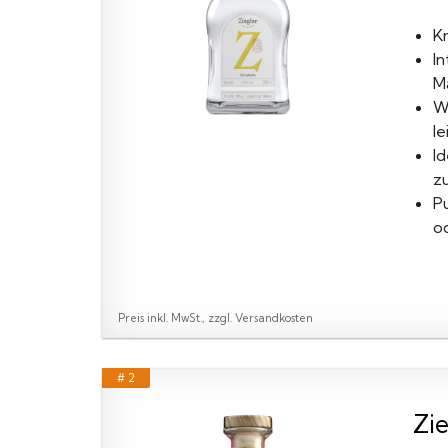
Kr
I
M
W
l
I
zu
P
o
Preis inkl. MwSt., zzgl. Versandkosten
# 2
Zie