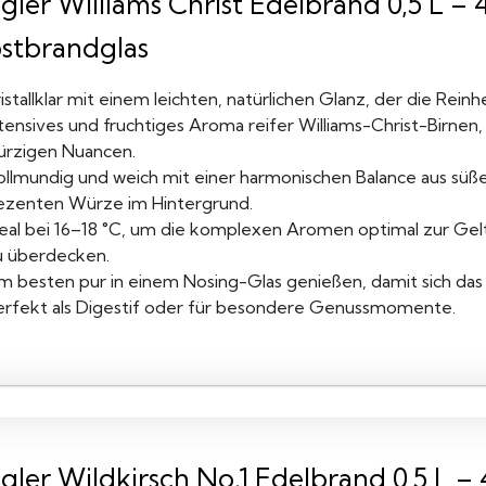
gler Williams Christ Edelbrand 0,5 L – 4
stbrandglas
istallklar mit einem leichten, natürlichen Glanz, der die Reinh
ntensives und fruchtiges Aroma reifer Williams-Christ-Birne
ürzigen Nuancen.
llmundig und weich mit einer harmonischen Balance aus süßer
ezenten Würze im Hintergrund.
deal bei 16–18 °C, um die komplexen Aromen optimal zur Gel
u überdecken.
m besten pur in einem Nosing-Glas genießen, damit sich das v
erfekt als Digestif oder für besondere Genussmomente.
gler Wildkirsch No.1 Edelbrand 0,5 L – 4