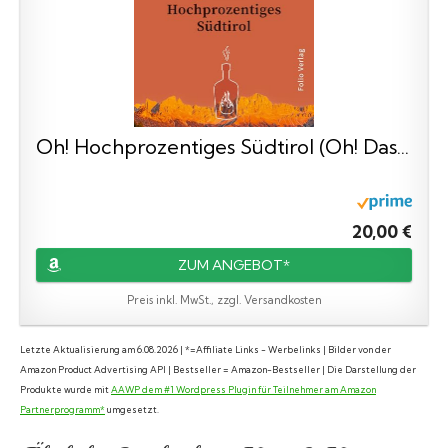
Oh! Hochprozentiges Südtirol (Oh! Das...
20,00 €
ZUM ANGEBOT*
Preis inkl. MwSt., zzgl. Versandkosten
Letzte Aktualisierung am 6.08.2026 | *=Affiliate Links - Werbelinks | Bilder von der
Amazon Product Advertising API | Bestseller = Amazon-Bestseller | Die Darstellung der
Produkte wurde mit
AAWP dem #1 Wordpress Plugin für Teilnehmer am Amazon
Partnerprogramm*
umgesetzt.