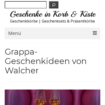
Suchen
Geschenke in Korb & Kiste
Geschenkkörbe | Geschenksets & Präsentkörbe
Menü
Feinkost Deutschland
Grappa-
Küche A-Z
Geschenkideen von
Walcher
NEU
Spirituosen
Sport
Wohnen