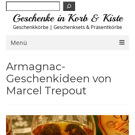
Suchen
Geschenke in Korb & Kiste
Geschenkkörbe | Geschenksets & Präsentkörbe
Menü
Feinkost Deutschland
Armagnac-
Küche A-Z
Geschenkideen von
Marcel Trepout
NEU
Spirituosen
Sport
Wohnen