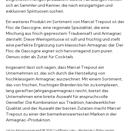
sich an Sammler und Kenner, die nach einzigartigen und
exklusiven Spirituosen suchen.
Ein weiteres Produkt im Sortiment von Marcel Trepout ist der
Floc de Gascogne, eine regionale Spezialität, die eine
Mischung aus frisch gepresstem Traubensaft und Armagnac
darstellt. Diese Weinspirituose ist süß und fruchtig und stellt
eine perfekte Ergänzung zum klassischen Armagnac dar. Der
Floc de Gascogne eignet sich hervorragend zum puren
Genuss oder als Zutat für Cocktails.
Insgesamt lässt sich sagen, dass Marcel Trepout ein
Unternehmen ist, das sich durch die Herstellung von
hochklassigem Armagnac auszeichnet. Mit einem Sortiment,
das von frischen, fruchtigen Bränden bis hin zu komplexen,
lang gereiften Jahrgangsarmagnacs reicht, bietet das
Unternehmen eine breite Auswahl für anspruchsvolle
Genießer. Die Kombination aus Tradition, handwerklicher
Qualität und der Auswahl der besten Zutaten macht Marcel
Trepout zu einer der bemerkenswertesten Marken in der
Armagnac-Produktion.
Letzte Aktualisierung am 8.08.2026 | *=Affiliate Links - Werbelinks | Bilder von der