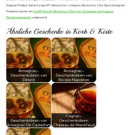
Amazon Product Advertising API | Bestseller = Amazon-Bestseller | Die Darstellung der
Produkte wurde mit
AAWP dem #1 Wordpress Plugin für Teilnehmer am Amazon
Partnerprogramm*
umgesetzt.
Ähnliche Geschenke in Korb & Kiste
Armagnac-
Armagnac-
Geschenkideen von
Geschenkideen von
Delord
Nicolas Napoléon
Cognac-
Geschenkideen von
Geschenkideen
Armagnac De Castelfort
Château de Montifaud