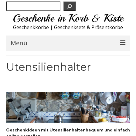
Suchen
Geschenke in Korb & Kiste
Geschenkkörbe | Geschenksets & Präsentkörbe
Menü
Feinkost Deutschland
Utensilienhalter
Küche A-Z
NEU
Spirituosen
Sport
Geschenkideen mit Utensilienhalter
bequem und einfach
Wohnen
online bestellen.