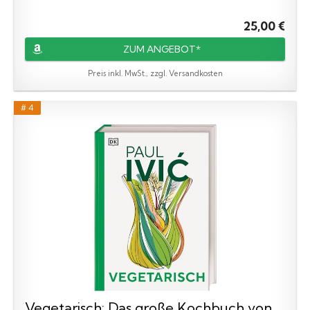
25,00 €
ZUM ANGEBOT*
Preis inkl. MwSt., zzgl. Versandkosten
# 4
Vegetarisch: Das große Kochbuch von