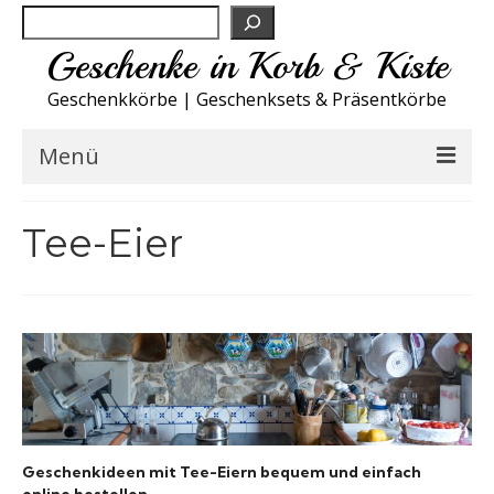
Suchen
Geschenke in Korb & Kiste
Geschenkkörbe | Geschenksets & Präsentkörbe
Menü
Feinkost Deutschland
Tee-Eier
Küche A-Z
NEU
Spirituosen
Sport
Geschenkideen mit Tee-Eiern bequem und einfach
Wohnen
online bestellen.