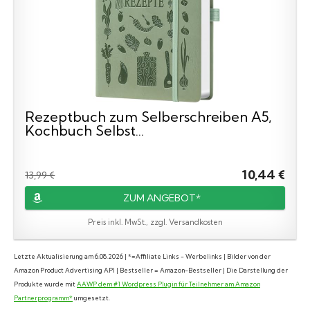
Rezeptbuch zum Selberschreiben A5,
Kochbuch Selbst...
10,44 €
13,99 €
ZUM ANGEBOT*
Preis inkl. MwSt., zzgl. Versandkosten
Letzte Aktualisierung am 6.08.2026 | *=Affiliate Links - Werbelinks | Bilder von der
Amazon Product Advertising API | Bestseller = Amazon-Bestseller | Die Darstellung der
Produkte wurde mit
AAWP dem #1 Wordpress Plugin für Teilnehmer am Amazon
Partnerprogramm*
umgesetzt.