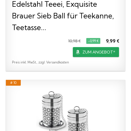
Edelstahl Teeei, Exquisite
Brauer Sieb Ball für Teekanne,
Teetasse...
9,99 €
10,98 €
−0,99 €
ZUM ANGEBOT*
Preis inkl. MwSt., zzgl. Versandkosten
# 10