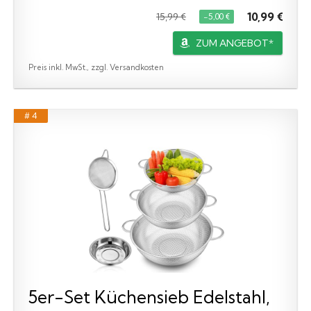
10,99 €
15,99 €
−5,00 €
ZUM ANGEBOT*
Preis inkl. MwSt., zzgl. Versandkosten
# 4
5er-Set Küchensieb Edelstahl,