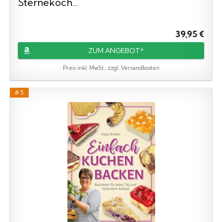
Sternekoch...
39,95 €
ZUM ANGEBOT*
Preis inkl. MwSt., zzgl. Versandkosten
# 5