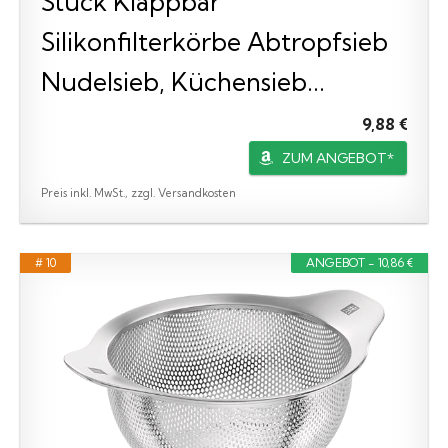
Stück Klappbar
Silikonfilterkörbe Abtropfsieb
Nudelsieb, Küchensieb...
9,88 €
ZUM ANGEBOT*
Preis inkl. MwSt., zzgl. Versandkosten
# 10
ANGEBOT - 10,86 €