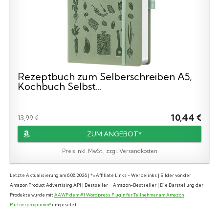
Rezeptbuch zum Selberschreiben A5,
Kochbuch Selbst...
10,44 €
13,99 €
ZUM ANGEBOT*
Preis inkl. MwSt., zzgl. Versandkosten
Letzte Aktualisierung am 6.08.2026 | *=Affiliate Links - Werbelinks | Bilder von der
Amazon Product Advertising API | Bestseller = Amazon-Bestseller | Die Darstellung der
Produkte wurde mit
AAWP dem #1 Wordpress Plugin für Teilnehmer am Amazon
Partnerprogramm*
umgesetzt.