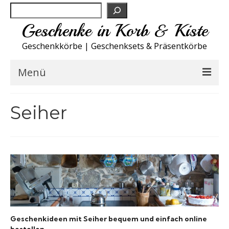
Suchen
Geschenke in Korb & Kiste
Geschenkkörbe | Geschenksets & Präsentkörbe
Menü
Feinkost Deutschland
Seiher
Küche A-Z
NEU
Spirituosen
Sport
Geschenkideen mit Seiher bequem und einfach online
Wohnen
bestellen.