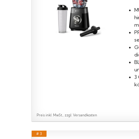
M
h
me
P
s
G
d
B
u
3
k
Preis inkl. MwSt., zzgl. Versandkosten
# 3