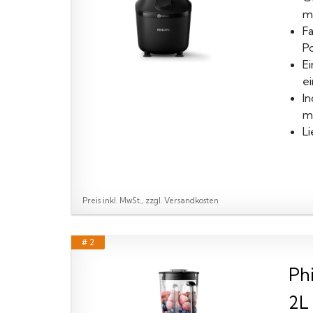
mi
Fa
Po
E
e
I
m
L
Preis inkl. MwSt., zzgl. Versandkosten
# 2
Ph
2L