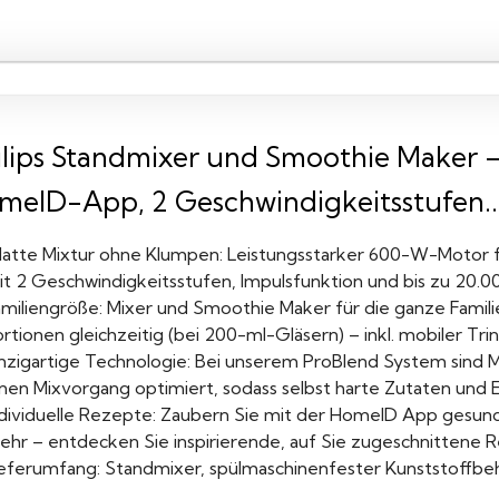
ilips Standmixer und Smoothie Maker –
meID-App, 2 Geschwindigkeitsstufen..
latte Mixtur ohne Klumpen: Leistungsstarker 600-W-Motor f
t 2 Geschwindigkeitsstufen, Impulsfunktion und bis zu 20.000
miliengröße: Mixer und Smoothie Maker für die ganze Familie
rtionen gleichzeitig (bei 200-ml-Gläsern) – inkl. mobiler Tri
inzigartige Technologie: Bei unserem ProBlend System sind 
inen Mixvorgang optimiert, sodass selbst harte Zutaten und 
ndividuelle Rezepte: Zaubern Sie mit der HomeID App ges
ehr – entdecken Sie inspirierende, auf Sie zugeschnittene R
ieferumfang: Standmixer, spülmaschinenfester Kunststoffbehä