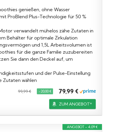
oothies genießen, ohne Wasser
 mit ProBlend Plus-Technologie für 50 %
tor verwandelt mühelos zähe Zutaten in
m Behälter für optimale Zirkulation
svermögen und 1,5L Arbeitsvolumen ist
othies für die ganze Familie zuzubereiten
en Sie dann den Deckel auf, um
gkeitsstufen und der Pulse-Einstellung
e Zutaten wählen
79,99 €
99,99 €
−20,00 €
ZUM ANGEBOT*
ANGEBOT - 4,09 €