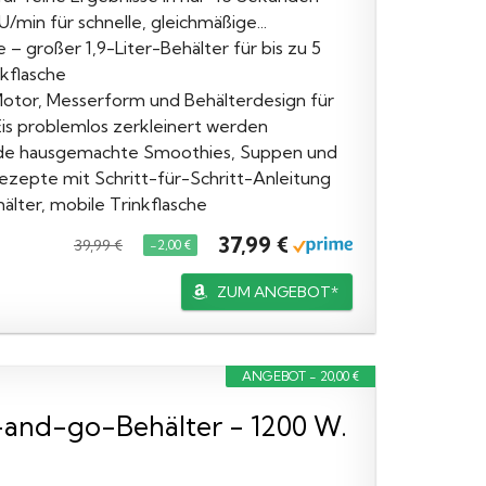
/min für schnelle, gleichmäßige...
– großer 1,9-Liter-Behälter für bis zu 5
nkflasche
Motor, Messerform und Behälterdesign für
Eis problemlos zerkleinert werden
unde hausgemachte Smoothies, Suppen und
ezepte mit Schritt-für-Schritt-Anleitung
lter, mobile Trinkflasche
37,99 €
39,99 €
−2,00 €
ZUM ANGEBOT*
ANGEBOT - 20,00 €
d-and-go-Behälter - 1200 W.