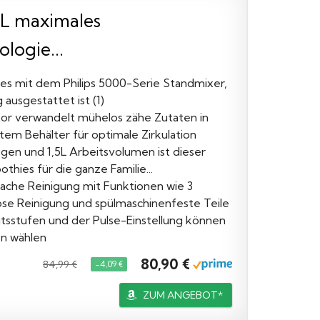
2L maximales
logie...
s mit dem Philips 5000-Serie Standmixer,
ausgestattet ist (1)
or verwandelt mühelos zähe Zutaten in
tem Behälter für optimale Zirkulation
en und 1,5L Arbeitsvolumen ist dieser
ies für die ganze Familie...
ache Reinigung mit Funktionen wie 3
se Reinigung und spülmaschinenfeste Teile
itsstufen und der Pulse-Einstellung können
en wählen
80,90 €
84,99 €
−4,09 €
ZUM ANGEBOT*