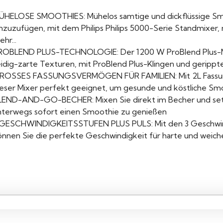
ÜHELOSE SMOOTHIES: Mühelos samtige und dickflüssige Sm
inzuzufügen, mit dem Philips Philips 5000-Serie Standmixer,
hr...
ROBLEND PLUS-TECHNOLOGIE: Der 1200 W ProBlend Plus-Mo
eidig-zarte Texturen, mit ProBlend Plus-Klingen und gerippte
ROSSES FASSUNGSVERMÖGEN FÜR FAMILIEN: Mit 2L Fassung
ieser Mixer perfekt geeignet, um gesunde und köstliche Smo
LEND-AND-GO-BECHER: Mixen Sie direkt im Becher und setz
nterwegs sofort einen Smoothie zu genießen
 GESCHWINDIGKEITSSTUFEN PLUS PULS: Mit den 3 Geschwindi
önnen Sie die perfekte Geschwindigkeit für harte und weich