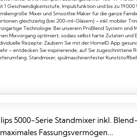
t 1 Geschwindigkeitsstufe, Impulsfunktion und bis zu 19.000 U
miliengröße: Mixer und Smoothie Maker für die ganze Familie 
rtionen gleichzeitig (bei 200-ml-Gläsern) – inkl. mobiler Tri
inzigartige Technologie: Bei unserem ProBlend System sind 
inen Mixvorgang optimiert, sodass selbst harte Zutaten und 
ndividuelle Rezepte: Zaubern Sie mit der HomeID App ges
ehr – entdecken Sie inspirierende, auf Sie zugeschnittene R
ieferumfang: Standmixer, spülmaschinenfester Kunststoffbehä
ilips 5000-Serie Standmixer inkl. Blen
 maximales Fassungsvermögen...