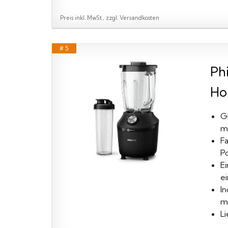
Preis inkl. MwSt., zzgl. Versandkosten
# 5
Ph
Ho
G
mi
Fa
Po
E
e
I
m
L