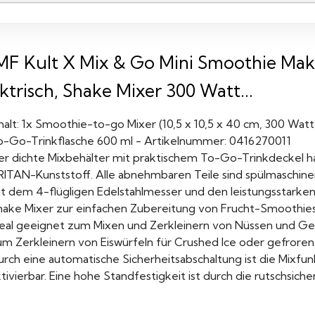
F Kult X Mix & Go Mini Smoothie Make
ktrisch, Shake Mixer 300 Watt...
halt: 1x Smoothie-to-go Mixer (10,5 x 10,5 x 40 cm, 300 Watt
o-Go-Trinkflasche 600 ml - Artikelnummer: 0416270011
er dichte Mixbehälter mit praktischem To-Go-Trinkdeckel hat
RITAN-Kunststoff. Alle abnehmbaren Teile sind spülmaschine
it dem 4-flügligen Edelstahlmesser und den leistungsstarke
hake Mixer zur einfachen Zubereitung von Frucht-Smoothie
deal geeignet zum Mixen und Zerkleinern von Nüssen und Gewü
um Zerkleinern von Eiswürfeln für Crushed Ice oder gefroren
urch eine automatische Sicherheitsabschaltung ist die Mixfu
tivierbar. Eine hohe Standfestigkeit ist durch die rutschsich