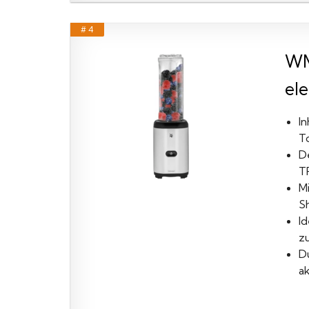
# 4
WM
ele
In
T
D
T
M
S
I
z
D
ak