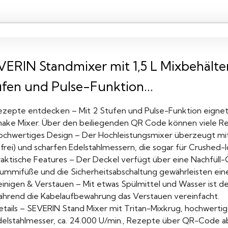
VERIN Standmixer mit 1,5 L Mixbehälter 
ufen und Pulse-Funktion...
ezepte entdecken – Mit 2 Stufen und Pulse-Funktion eignet s
hake Mixer. Über den beiliegenden QR Code können viele R
ochwertiges Design – Der Hochleistungsmixer überzeugt mit 
frei) und scharfen Edelstahlmessern, die sogar für Crushed-I
raktische Features – Der Deckel verfügt über eine Nachfüll
ummifüße und die Sicherheitsabschaltung gewährleisten eine
einigen & Verstauen – Mit etwas Spülmittel und Wasser ist de
ährend die Kabelaufbewahrung das Verstauen vereinfacht.
etails – SEVERIN Stand Mixer mit Tritan-Mixkrug, hochwer
delstahlmesser, ca. 24.000 U/min., Rezepte über QR-Code abr