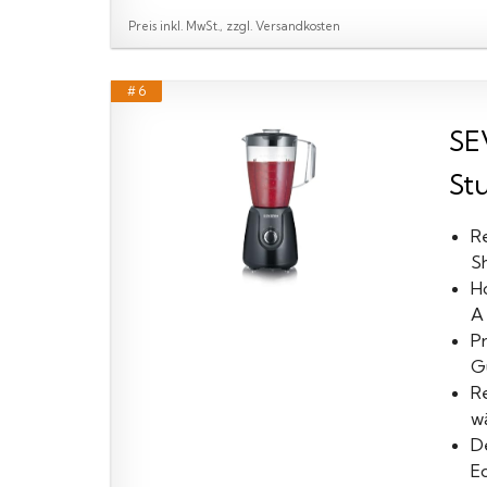
Preis inkl. MwSt., zzgl. Versandkosten
# 6
SE
St
R
S
H
A 
P
G
R
w
D
E