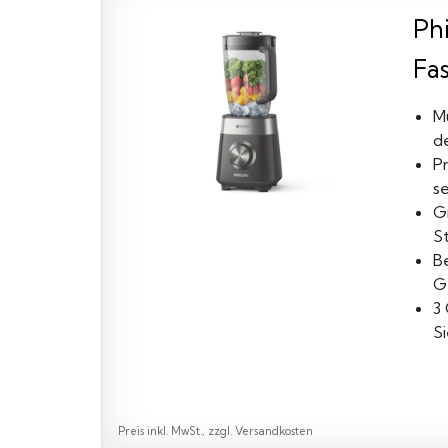
Ph
Fa
M
d
P
s
G
S
B
G
3
S
Preis inkl. MwSt., zzgl. Versandkosten