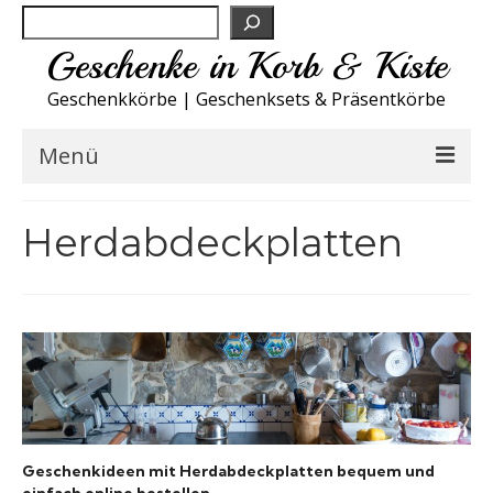
Suchen
Geschenke in Korb & Kiste
Geschenkkörbe | Geschenksets & Präsentkörbe
Menü
Feinkost Deutschland
Herdabdeckplatten
Küche A-Z
NEU
Spirituosen
Sport
Geschenkideen mit Herdabdeckplatten bequem und
Wohnen
einfach online bestellen.