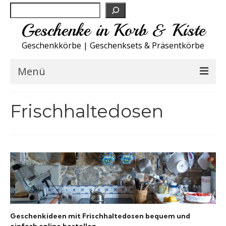
Suchen
Geschenke in Korb & Kiste
Geschenkkörbe | Geschenksets & Präsentkörbe
Menü
Feinkost Deutschland
Frischhaltedosen
Küche A-Z
NEU
Spirituosen
Sport
Geschenkideen mit Frischhaltedosen bequem und
Wohnen
einfach online bestellen.