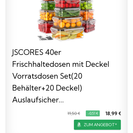
JSCORES 40er
Frischhaltedosen mit Deckel
Vorratsdosen Set(20
Behälter+20 Deckel)
Auslaufsicher...
18,99 €
19,50 €
−0,51 €
ZUM ANGEBOT*