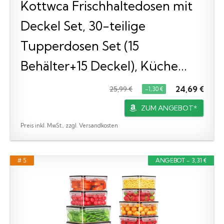
Kottwca Frischhaltedosen mit
Deckel Set, 30-teilige
Tupperdosen Set (15
Behälter+15 Deckel), Küche...
24,69 €
25,99 €
−1,30 €
ZUM ANGEBOT*
Preis inkl. MwSt., zzgl. Versandkosten
# 5
ANGEBOT - 3,31 €