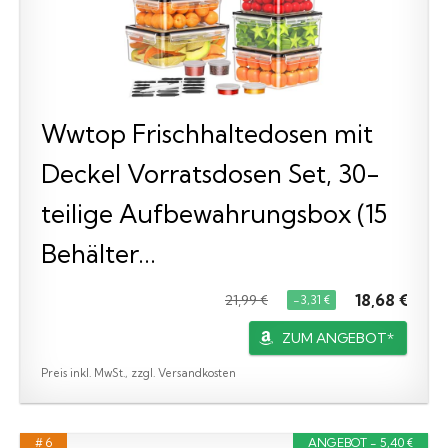
Wwtop Frischhaltedosen mit
Deckel Vorratsdosen Set, 30-
teilige Aufbewahrungsbox (15
Behälter...
18,68 €
21,99 €
−3,31 €
ZUM ANGEBOT*
Preis inkl. MwSt., zzgl. Versandkosten
# 6
ANGEBOT - 5,40 €