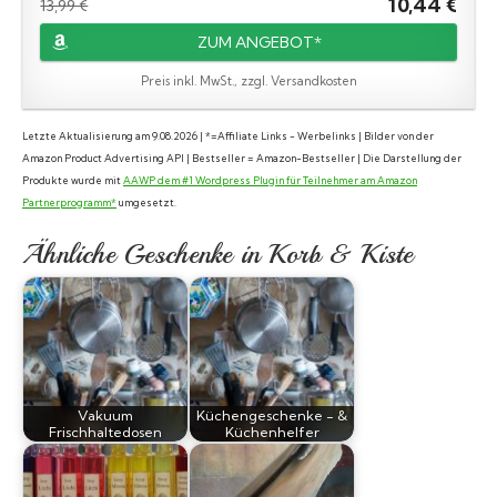
10,44 €
13,99 €
ZUM ANGEBOT*
Preis inkl. MwSt., zzgl. Versandkosten
Letzte Aktualisierung am 9.08.2026 | *=Affiliate Links - Werbelinks | Bilder von der
Amazon Product Advertising API | Bestseller = Amazon-Bestseller | Die Darstellung der
Produkte wurde mit
AAWP dem #1 Wordpress Plugin für Teilnehmer am Amazon
Partnerprogramm*
umgesetzt.
Ähnliche Geschenke in Korb & Kiste
Vakuum
Küchengeschenke - &
Frischhaltedosen
Küchenhelfer