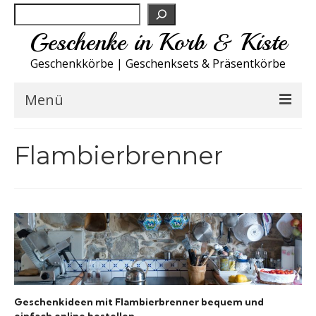
Suchen
Geschenke in Korb & Kiste
Geschenkkörbe | Geschenksets & Präsentkörbe
Menü
Feinkost Deutschland
Flambierbrenner
Küche A-Z
NEU
Spirituosen
Sport
Geschenkideen mit Flambierbrenner bequem und
Wohnen
einfach online bestellen.