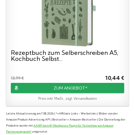
Rezeptbuch zum Selberschreiben A5,
Kochbuch Selbst...
10,44 €
13,99 €
ZUM ANGEBOT*
Preis inkl. MwSt., zzgl. Versandkosten
Letzte Aktualisierung am 7.08.2026 | *=Affiliate Links - Werbelinks | Bilder von der
Amazon Product Advertising API | Bestseller = Amazon-Bestseller | Die Darstellung der
Produkte wurde mit
AAWP dem #1 Wordpress Plugin für Teilnehmer am Amazon
Partnerprogramm*
umgesetzt.