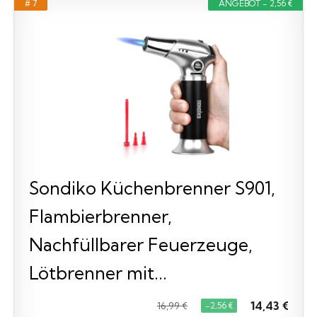
# 7
ANGEBOT - 2,56 €
Sondiko Küchenbrenner S901,
Flambierbrenner,
Nachfüllbarer Feuerzeuge,
Lötbrenner mit...
14,43 €
16,99 €
−2,56 €