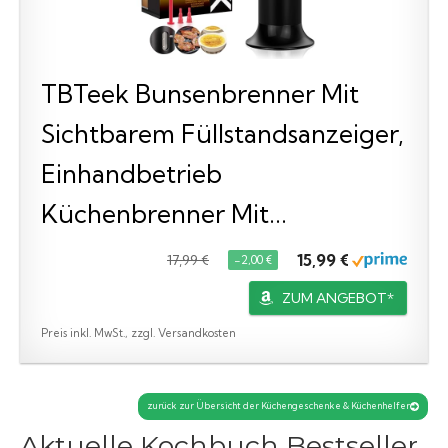
TBTeek Bunsenbrenner Mit
Sichtbarem Füllstandsanzeiger,
Einhandbetrieb
Küchenbrenner Mit...
15,99 €
17,99 €
−2,00 €
ZUM ANGEBOT*
Preis inkl. MwSt., zzgl. Versandkosten
zurück zur Übersicht der Küchengeschenke & Küchenhelfer
Aktuelle Kochbuch Bestseller