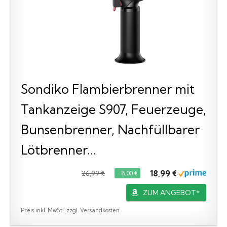
Sondiko Flambierbrenner mit
Tankanzeige S907, Feuerzeuge,
Bunsenbrenner, Nachfüllbarer
Lötbrenner...
18,99 €
26,99 €
−8,00 €
ZUM ANGEBOT*
Preis inkl. MwSt., zzgl. Versandkosten