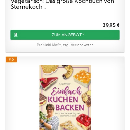
Vegetarisch: Das große Kochbuch von
Sternekoch...
39,95 €
ZUM ANGEBOT*
Preis inkl. MwSt., zzgl. Versandkosten
# 5