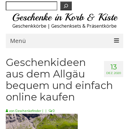
Suchen
Geschenke in Korb & Kiste
Geschenkkörbe | Geschenksets & Präsentkörbe
Menü
Feinkost Deutschland
Geschenkideen
13
aus dem Allgäu
Küche A-Z
DEZ. 2020
bequem und einfach
NEU
online kaufen
Spirituosen
von
Geschenkefinder
|
|
0
Sport
Wohnen