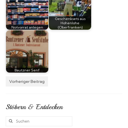
Geschenksets aus
Hohenlohe
Notvorrat anlegen
(Oberfranken)
Bautzner Senf
Vorheriger Beitrag
Stöbern & Entdecken
Suchen
nach: